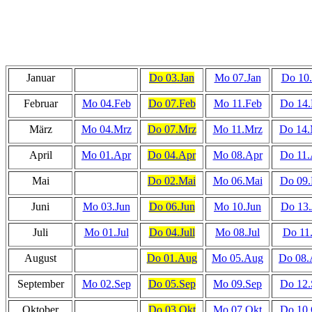
Januar
Do 03.Jan
Mo 07.Jan
Do 10.
Februar
Mo 04.Feb
Do 07.Feb
Mo 11.Feb
Do 14.
März
Mo 04.Mrz
Do 07.Mrz
Mo 11.Mrz
Do 14.
April
Mo 01.Apr
Do 04.Apr
Mo 08.Apr
Do 11.
Mai
Do 02.Mai
Mo 06.Mai
Do 09.
Juni
Mo 03.Jun
Do 06.Jun
Mo 10.Jun
Do 13.
Juli
Mo 01.Jul
Do 04.Jull
Mo 08.Jul
Do 11.
August
Do 01.Aug
Mo 05.Aug
Do 08.
September
Mo 02.Sep
Do 05.Sep
Mo 09.Sep
Do 12.
Oktober
Do 03.Okt
Mo 07.Okt
Do 10.